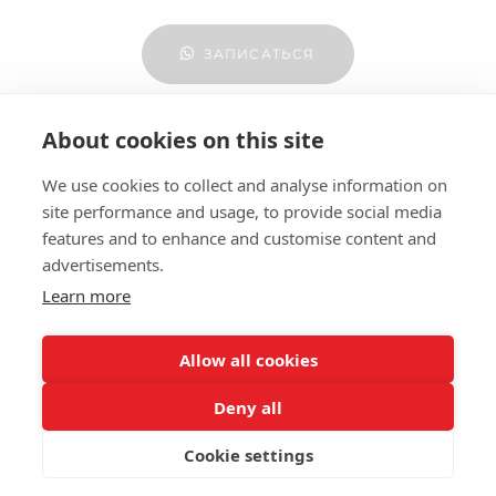
ЗАПИСАТЬСЯ
About cookies on this site
We use cookies to collect and analyse information on
site performance and usage, to provide social media
Поделиться ссылкой
features and to enhance and customise content and
advertisements.
Learn more
Allow all cookies
Ольга Куликова
Семейный и свадебный фотограф в Италии
Deny all
+39 344 277 36 12
На сайте используются файлы cookie для работы сайта
и анализа посещаемости.
Политика конфиденциальности
P.IVA 04 662 300 401
Cookie settings
Политика конфиденциальности
Отклонить
Принять